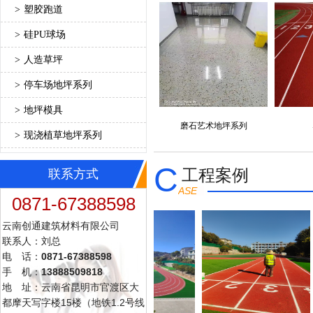
>
塑胶跑道
>
硅PU球场
>
人造草坪
>
停车场地坪系列
>
地坪模具
磨石艺术地坪系列
>
现浇植草地坪系列
C
工程案例
联系方式
ASE
0871-67388598
云南创通建筑材料有限公司
联系人：刘总
电 话：
0871-67388598
手 机：
13888509818
地 址：云南省昆明市官渡区大
都摩天写字楼15楼（地铁1.2号线