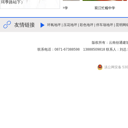
珥季路站下）
忙糯中学
双江忙糯中学
双江忙糯中学
友情链接
环氧地坪
|
压花地坪
|
彩色地坪
|
停车场地坪
|
昆明网
版权所有：云南创通建
联系电话：0871-67388598 13888509818 联
滇公网安备 5301