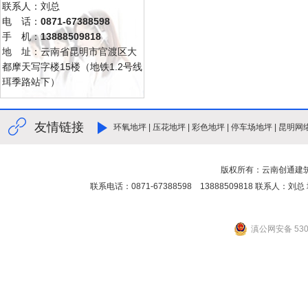
联系人：刘总
电 话：
0871-67388598
手 机：
13888509818
地 址：云南省昆明市官渡区大
都摩天写字楼15楼（地铁1.2号线
珥季路站下）
友情链接
环氧地坪
|
压花地坪
|
彩色地坪
|
停车场地坪
|
昆明网
版权所有：云南创通建
联系电话：0871-67388598 13888509818 联
滇公网安备 5301