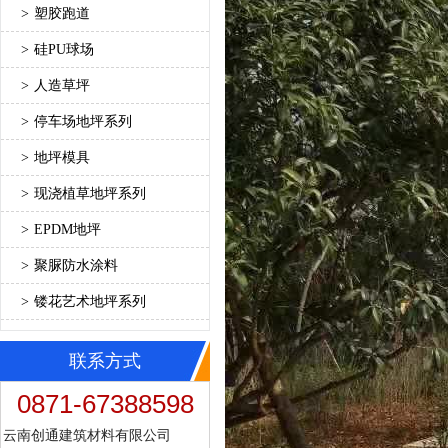
>
塑胶跑道
>
硅PU球场
>
人造草坪
>
停车场地坪系列
>
地坪模具
>
现浇植草地坪系列
>
EPDM地坪
>
聚脲防水涂料
>
镂花艺术地坪系列
联系方式
0871-67388598
云南创通建筑材料有限公司