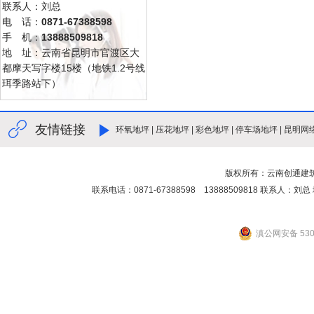
联系人：刘总
电 话：
0871-67388598
手 机：
13888509818
地 址：云南省昆明市官渡区大
都摩天写字楼15楼（地铁1.2号线
珥季路站下）
友情链接
环氧地坪
|
压花地坪
|
彩色地坪
|
停车场地坪
|
昆明网
版权所有：云南创通建
联系电话：0871-67388598 13888509818 联
滇公网安备 5301