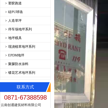
>
塑胶跑道
>
硅PU球场
>
人造草坪
>
停车场地坪系列
>
地坪模具
>
现浇植草地坪系列
>
EPDM地坪
>
聚脲防水涂料
>
镂花艺术地坪系列
联系方式
0871-67388598
云南创通建筑材料有限公司