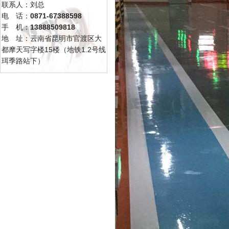
联系人：刘总
电 话：
0871-67388598
手 机：
13888509818
地 址：云南省昆明市官渡区大
都摩天写字楼15楼（地铁1.2号线
珥季路站下）