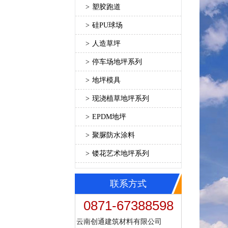
>
塑胶跑道
>
硅PU球场
>
人造草坪
>
停车场地坪系列
>
地坪模具
>
现浇植草地坪系列
>
EPDM地坪
>
聚脲防水涂料
>
镂花艺术地坪系列
联系方式
0871-67388598
云南创通建筑材料有限公司