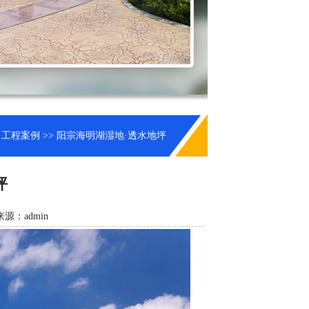
>
工程案例
>> 阳宗海明湖湿地·透水地坪
坪
来源：admin