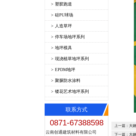
>
塑胶跑道
>
硅PU球场
>
人造草坪
>
停车场地坪系列
>
地坪模具
>
现浇植草地坪系列
>
EPDM地坪
>
聚脲防水涂料
>
镂花艺术地坪系列
联系方式
0871-67388598
上一篇：
大
云南创通建筑材料有限公司
下一篇：
大