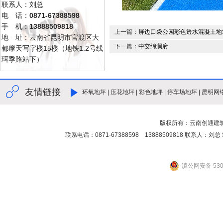
联系人：刘总
电 话：
0871-67388598
手 机：
13888509818
上一篇：
屏边口袋公园彩色透水混凝土地
地 址：云南省昆明市官渡区大
下一篇：
中交绵澜府
都摩天写字楼15楼（地铁1.2号线
珥季路站下）
友情链接
环氧地坪
|
压花地坪
|
彩色地坪
|
停车场地坪
|
昆明网
版权所有：云南创通建
联系电话：0871-67388598 13888509818 联
滇公网安备 5301