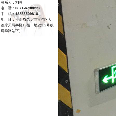
联系人：刘总
电 话：
0871-67388598
手 机：
13888509818
地 址：云南省昆明市官渡区大
都摩天写字楼15楼（地铁1.2号线
珥季路站下）