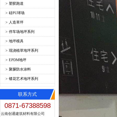
>
塑胶跑道
>
硅PU球场
>
人造草坪
>
停车场地坪系列
>
地坪模具
>
现浇植草地坪系列
>
EPDM地坪
>
聚脲防水涂料
>
镂花艺术地坪系列
联系方式
0871-67388598
云南创通建筑材料有限公司