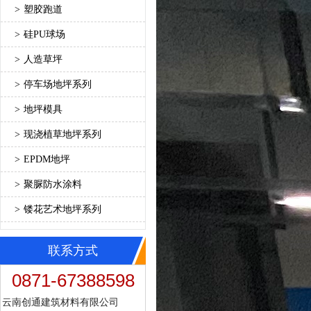
>
塑胶跑道
>
硅PU球场
>
人造草坪
>
停车场地坪系列
>
地坪模具
>
现浇植草地坪系列
>
EPDM地坪
>
聚脲防水涂料
>
镂花艺术地坪系列
联系方式
0871-67388598
云南创通建筑材料有限公司