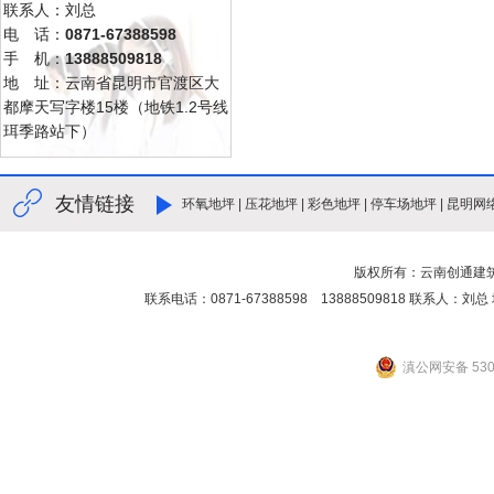
联系人：刘总
电 话：
0871-67388598
手 机：
13888509818
地 址：云南省昆明市官渡区大
都摩天写字楼15楼（地铁1.2号线
珥季路站下）
友情链接
环氧地坪
|
压花地坪
|
彩色地坪
|
停车场地坪
|
昆明网
版权所有：云南创通建
联系电话：0871-67388598 13888509818 联
滇公网安备 5301