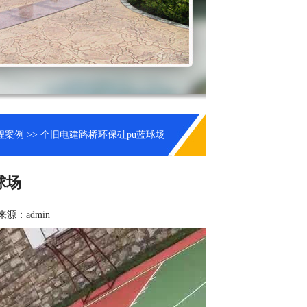
程案例
>> 个旧电建路桥环保硅pu蓝球场
球场
来源：admin