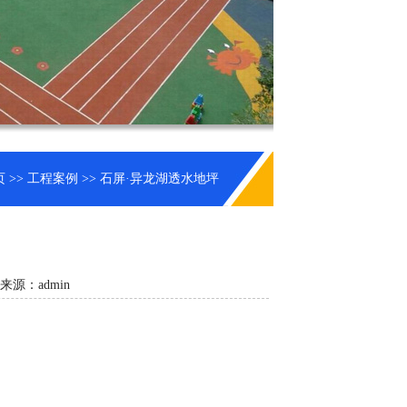
页
>>
工程案例
>> 石屏·异龙湖透水地坪
章来源：admin