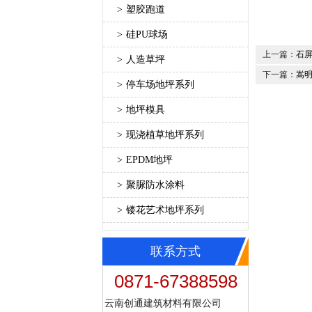
>
塑胶跑道
>
硅PU球场
上一篇：
石屏
>
人造草坪
下一篇：
嵩明
>
停车场地坪系列
>
地坪模具
>
现浇植草地坪系列
>
EPDM地坪
>
聚脲防水涂料
>
镂花艺术地坪系列
联系方式
0871-67388598
云南创通建筑材料有限公司