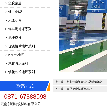
>
塑胶跑道
>
硅PU球场
>
人造草坪
>
停车场地坪系列
>
地坪模具
>
现浇植草地坪系列
>
EPDM地坪
>
聚脲防水涂料
>
镂花艺术地坪系列
上一篇：
七彩云南第壹城G区环氧地坪
联系方式
下一篇：
南亚第壹城环氧地坪
0871-67388598
云南创通建筑材料有限公司