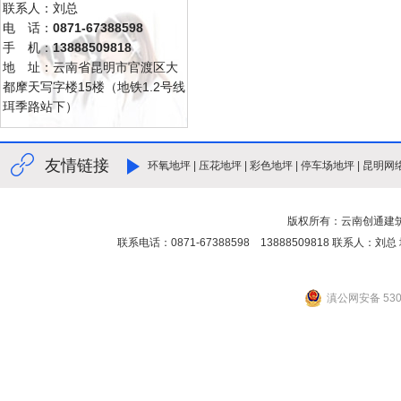
联系人：刘总
电 话：
0871-67388598
手 机：
13888509818
地 址：云南省昆明市官渡区大
都摩天写字楼15楼（地铁1.2号线
珥季路站下）
友情链接
环氧地坪
|
压花地坪
|
彩色地坪
|
停车场地坪
|
昆明网
版权所有：云南创通建
联系电话：0871-67388598 13888509818 联
滇公网安备 5301