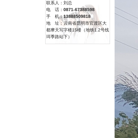
联系人：刘总
电 话：
0871-67388598
手 机：
13888509818
地 址：云南省昆明市官渡区大
都摩天写字楼15楼（地铁1.2号线
珥季路站下）