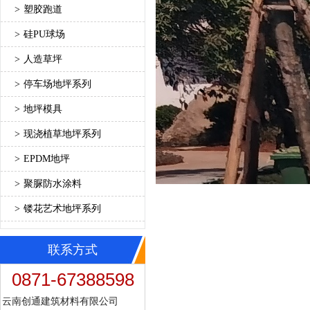
>
塑胶跑道
>
硅PU球场
>
人造草坪
>
停车场地坪系列
>
地坪模具
>
现浇植草地坪系列
>
EPDM地坪
>
聚脲防水涂料
>
镂花艺术地坪系列
联系方式
0871-67388598
云南创通建筑材料有限公司