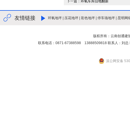
下一篇：
环氧车库旧地翻新
友情链接
环氧地坪
|
压花地坪
|
彩色地坪
|
停车场地坪
|
昆明网
版权所有：云南创通建
联系电话：0871-67388598 13888509818 联
滇公网安备 5301