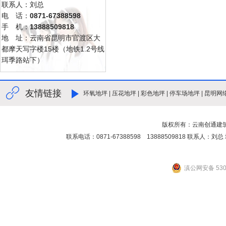
联系人：刘总
电 话：
0871-67388598
手 机：
13888509818
地 址：云南省昆明市官渡区大
都摩天写字楼15楼（地铁1.2号线
珥季路站下）
友情链接
环氧地坪
|
压花地坪
|
彩色地坪
|
停车场地坪
|
昆明网
版权所有：云南创通建
联系电话：0871-67388598 13888509818 联
滇公网安备 5301