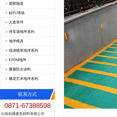
>
塑胶跑道
>
硅PU球场
>
人造草坪
>
停车场地坪系列
>
地坪模具
>
现浇植草地坪系列
>
EPDM地坪
>
聚脲防水涂料
>
镂花艺术地坪系列
联系方式
0871-67388598
云南创通建筑材料有限公司