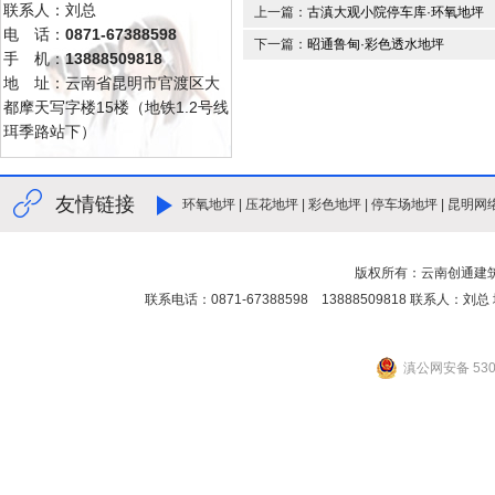
联系人：刘总
上一篇：
古滇大观小院停车库·环氧地坪
电 话：
0871-67388598
下一篇：
昭通鲁甸·彩色透水地坪
手 机：
13888509818
地 址：云南省昆明市官渡区大
都摩天写字楼15楼（地铁1.2号线
珥季路站下）
友情链接
环氧地坪
|
压花地坪
|
彩色地坪
|
停车场地坪
|
昆明网
版权所有：云南创通建
联系电话：0871-67388598 13888509818 联
滇公网安备 5301