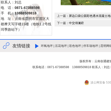
联系人：刘总
电 话：
0871-67388598
手 机：
13888509818
上一篇：
屏边口袋公园彩色透水混凝土地
地 址：云南省昆明市官渡区大
下一篇：
中交绵澜府
都摩天写字楼15楼（地铁1.2号线
珥季路站下）
友情链接
环氧地坪
|
压花地坪
|
彩色地坪
|
停车场地坪
|
昆明网
版权所有：云南创通建
联系电话：0871-67388598 13888509818 联
滇公网安备 5301