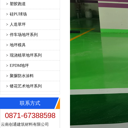
>
塑胶跑道
>
硅PU球场
>
人造草坪
>
停车场地坪系列
>
地坪模具
>
现浇植草地坪系列
>
EPDM地坪
>
聚脲防水涂料
>
镂花艺术地坪系列
联系方式
0871-67388598
云南创通建筑材料有限公司