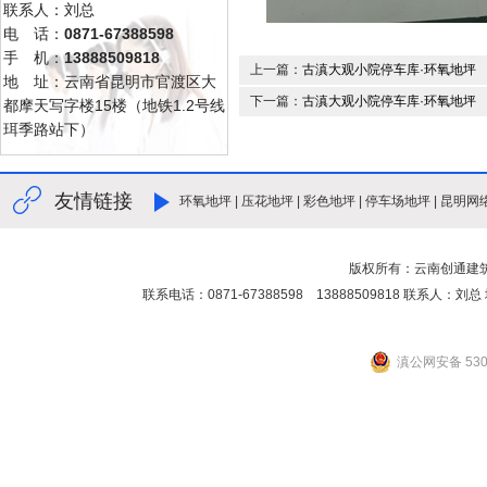
联系人：刘总
电 话：
0871-67388598
手 机：
13888509818
上一篇：
古滇大观小院停车库·环氧地坪
地 址：云南省昆明市官渡区大
下一篇：
古滇大观小院停车库·环氧地坪
都摩天写字楼15楼（地铁1.2号线
珥季路站下）
友情链接
环氧地坪
|
压花地坪
|
彩色地坪
|
停车场地坪
|
昆明网
版权所有：云南创通建
联系电话：0871-67388598 13888509818 联
滇公网安备 5301