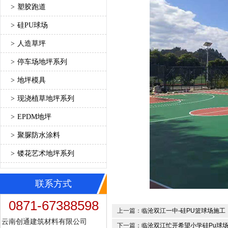
>
塑胶跑道
>
硅PU球场
>
人造草坪
>
停车场地坪系列
>
地坪模具
>
现浇植草地坪系列
>
EPDM地坪
>
聚脲防水涂料
>
镂花艺术地坪系列
联系方式
0871-67388598
上一篇：
临沧双江一中-硅PU篮球场施工
云南创通建筑材料有限公司
下一篇：
临沧双江忙开希望小学硅Pu球