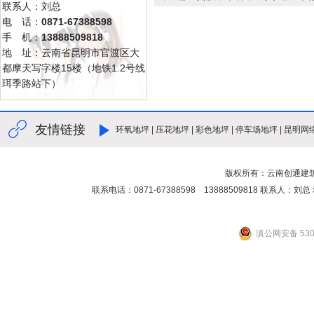
联系人：刘总
电 话：
0871-67388598
手 机：
13888509818
地 址：云南省昆明市官渡区大
都摩天写字楼15楼（地铁1.2号线
珥季路站下）
友情链接
环氧地坪
|
压花地坪
|
彩色地坪
|
停车场地坪
|
昆明网
版权所有：云南创通建
联系电话：0871-67388598 13888509818 联
滇公网安备 5301