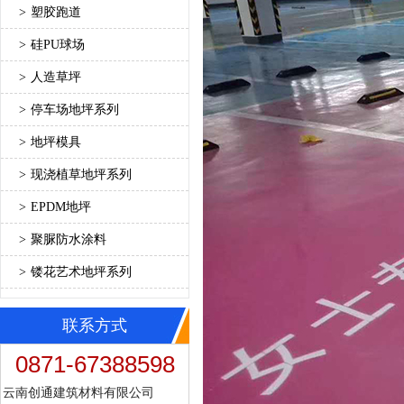
>
塑胶跑道
>
硅PU球场
>
人造草坪
>
停车场地坪系列
>
地坪模具
>
现浇植草地坪系列
>
EPDM地坪
>
聚脲防水涂料
>
镂花艺术地坪系列
联系方式
0871-67388598
云南创通建筑材料有限公司