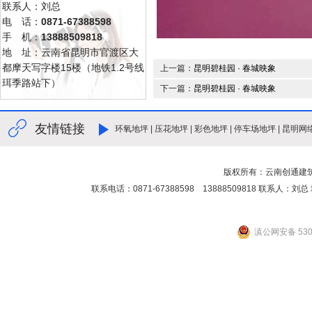
联系人：刘总
电 话：
0871-67388598
手 机：
13888509818
地 址：云南省昆明市官渡区大
都摩天写字楼15楼（地铁1.2号线
上一篇：
昆明碧桂园 · 春城映象
珥季路站下）
下一篇：
昆明碧桂园 · 春城映象
友情链接
环氧地坪
|
压花地坪
|
彩色地坪
|
停车场地坪
|
昆明网
版权所有：云南创通建
联系电话：0871-67388598 13888509818 联
滇公网安备 5301