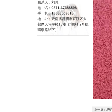
联系人：刘总
电 话：
0871-67388598
手 机：
13888509818
地 址：云南省昆明市官渡区大
都摩天写字楼15楼（地铁1.2号线
珥季路站下）
上一篇：
昆