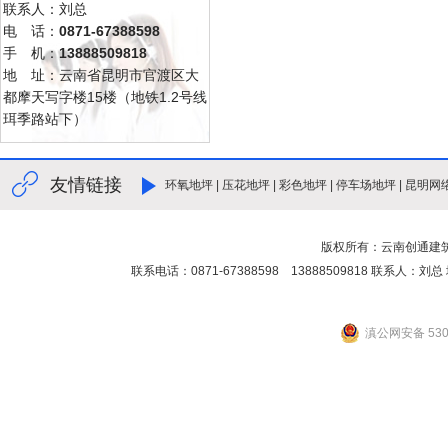
联系人：刘总
电 话：
0871-67388598
手 机：
13888509818
地 址：云南省昆明市官渡区大
都摩天写字楼15楼（地铁1.2号线
珥季路站下）
友情链接
环氧地坪
|
压花地坪
|
彩色地坪
|
停车场地坪
|
昆明网
版权所有：云南创通建
联系电话：0871-67388598 13888509818 联
滇公网安备 5301