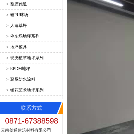
>
塑胶跑道
>
硅PU球场
>
人造草坪
>
停车场地坪系列
>
地坪模具
>
现浇植草地坪系列
>
EPDM地坪
>
聚脲防水涂料
>
镂花艺术地坪系列
联系方式
0871-67388598
云南创通建筑材料有限公司