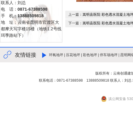
联系人：刘总
电 话：
0871-67388598
上一篇：
嵩明县医院·彩色透水混凝土地
手 机：
13888509818
地 址：云南省昆明市官渡区大
下一篇：
嵩明县医院·彩色透水混凝土地
都摩天写字楼15楼（地铁1.2号线
珥季路站下）
友情链接
环氧地坪
|
压花地坪
|
彩色地坪
|
停车场地坪
|
昆明网
版权所有：云南创通建
联系电话：0871-67388598 13888509818 联
滇公网安备 5301