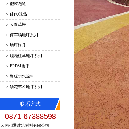
>
塑胶跑道
>
硅PU球场
>
人造草坪
>
停车场地坪系列
>
地坪模具
>
现浇植草地坪系列
>
EPDM地坪
>
聚脲防水涂料
>
镂花艺术地坪系列
联系方式
0871-67388598
云南创通建筑材料有限公司