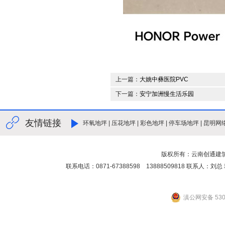
上一篇：
大姚中彝医院PVC
下一篇：
安宁加洲慢生活乐园
友情链接
环氧地坪
|
压花地坪
|
彩色地坪
|
停车场地坪
|
昆明网
版权所有：云南创通建
联系电话：0871-67388598 13888509818 联
滇公网安备 5301