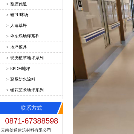
>
塑胶跑道
>
硅PU球场
>
人造草坪
>
停车场地坪系列
>
地坪模具
>
现浇植草地坪系列
>
EPDM地坪
>
聚脲防水涂料
>
镂花艺术地坪系列
联系方式
0871-67388598
云南创通建筑材料有限公司