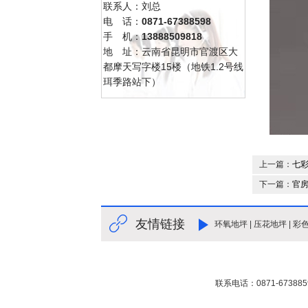
联系人：刘总
电 话：
0871-67388598
手 机：
13888509818
地 址：云南省昆明市官渡区大
都摩天写字楼15楼（地铁1.2号线
珥季路站下）
上一篇：
七彩
下一篇：
官
友情链接
环氧地坪
|
压花地坪
|
彩
联系电话：0871-673