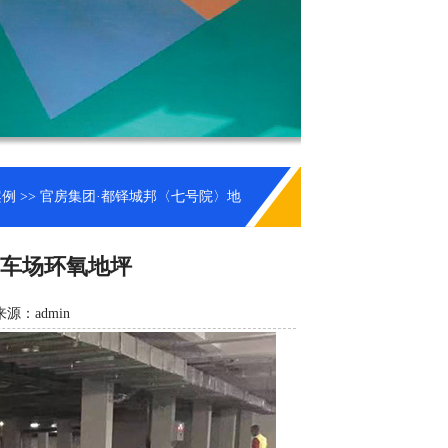
案例
>> 官房集团·都铎城邦〈七号院〉地
停车场环氧地坪
来源：admin