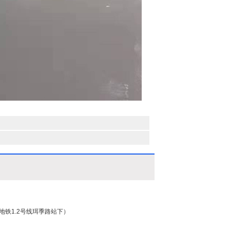
（地铁1.2号线珥季路站下）